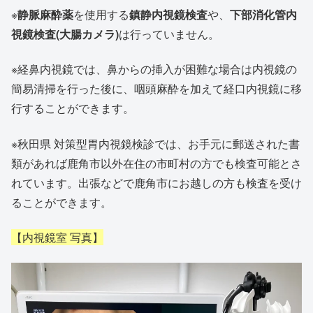
※
静脈麻酔薬
を使用する
鎮静内視鏡検査
や、
下部消化管内
視鏡検査(大腸カメラ)
は行っていません。
※経鼻内視鏡では、鼻からの挿入が困難な場合は内視鏡の
簡易清掃を行った後に、咽頭麻酔を加えて経口内視鏡に移
行することができます。
※秋田県 対策型胃内視鏡検診では、お手元に郵送された書
類があれば鹿角市以外在住の市町村の方でも検査可能とさ
れています。出張などで鹿角市にお越しの方も検査を受け
ることができます。
【内視鏡室 写真】